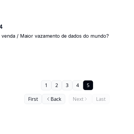
4
̀ venda / Maior vazamento de dados do mundo?
1
2
3
4
5
First
Back
Next
Last