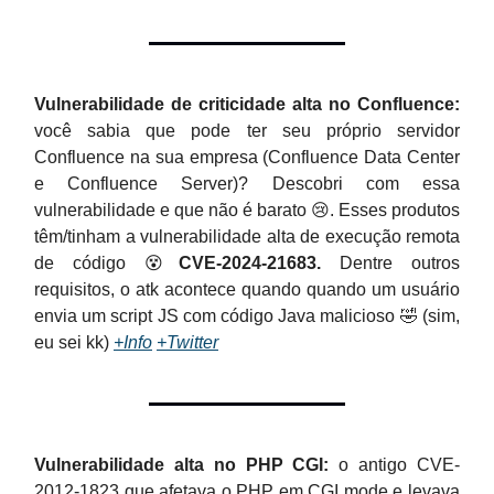
Vulnerabilidade de criticidade alta no Confluence:
você sabia que pode ter seu próprio servidor
Confluence na sua empresa (Confluence Data Center
e Confluence Server)? Descobri com essa
vulnerabilidade e que não é barato 😢. Esses produtos
têm/tinham a vulnerabilidade alta de execução remota
de código 😵
CVE-2024-21683.
Dentre outros
requisitos, o atk acontece quando quando um usuário
envia um script JS com código Java malicioso 🤣 (sim,
eu sei kk)
+Info
+Twitter
Vulnerabilidade alta no PHP CGI:
o antigo CVE-
2012-1823 que afetava o PHP em CGI mode e levava