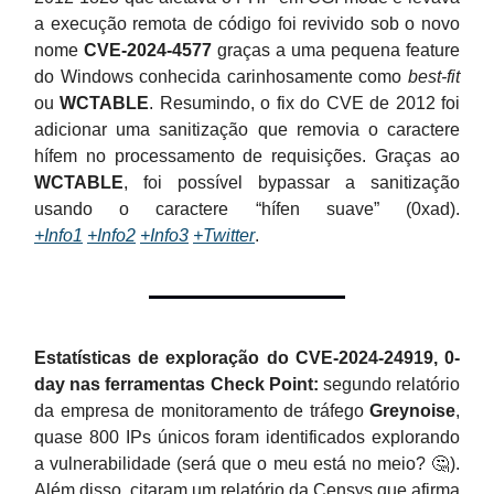
a execução remota de código foi revivido sob o novo
nome
CVE-2024-4577
graças a uma pequena feature
do Windows conhecida carinhosamente como
best-fit
ou
WCTABLE
. Resumindo, o fix do CVE de 2012 foi
adicionar uma sanitização que removia o caractere
hífem no processamento de requisições. Graças ao
WCTABLE
, foi possível bypassar a sanitização
usando o caractere “hífen suave” (0xad).
+Info1
+Info2
+Info3
+Twitter
.
Estatísticas de exploração do CVE-2024-24919, 0-
day nas ferramentas Check Point:
segundo relatório
da empresa de monitoramento de tráfego
Greynoise
,
quase 800 IPs únicos foram identificados explorando
a vulnerabilidade (será que o meu está no meio? 🤔).
Além disso, citaram um relatório da Censys que afirma