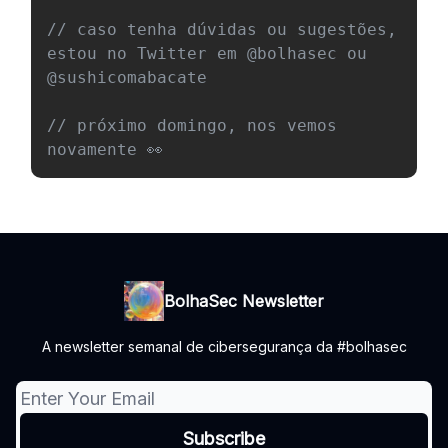
// caso tenha dúvidas ou sugestões, 
estou no Twitter em @bolhasec ou 
@sushicomabacate
// próximo domingo, nos vemos 
novamente 👀
BolhaSec Newsletter
A newsletter semanal de cibersegurança da #bolhasec