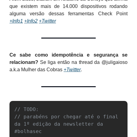
que existem mais de 14.000 dispositivos rodando
alguma versão dessas ferramentas Check Point
+Info1
+Info2
+Twitter
Ce sabe como idempotência e segurança se
relacionam?
Se liga então na thread da @juligaioso
a.k.a Mulher das Cobras
+Twitter
.
// TODO:
// parabéns por chegar até o final 
da 1º edição da newsletter da 
#bolhasec