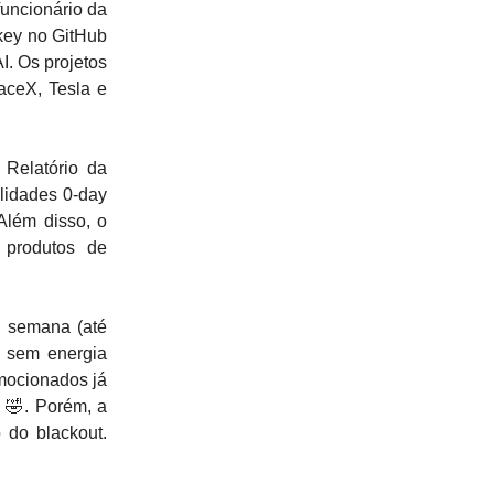
uncionário da
 key no GitHub
I. Os projetos
aceX, Tesla e
Relatório da
lidades 0-day
lém disso, o
 produtos de
a semana (até
e sem energia
emocionados já
 🤣. Porém, a
 do blackout.