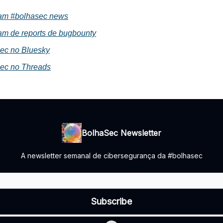
am #bolhasec news
am de reports de bugbounty
ec no Bluesky
ec no Threads
BolhaSec Newsletter
A newsletter semanal de cibersegurança da #bolhasec