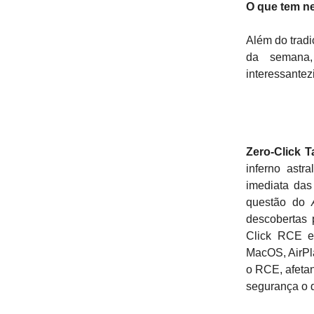
O que tem n
Além do tradi
da semana
interessantez
Zero-Click T
inferno astr
imediata das
questão do
descobertas 
Click RCE e
MacOS, AirPl
o RCE, afetan
segurança o 