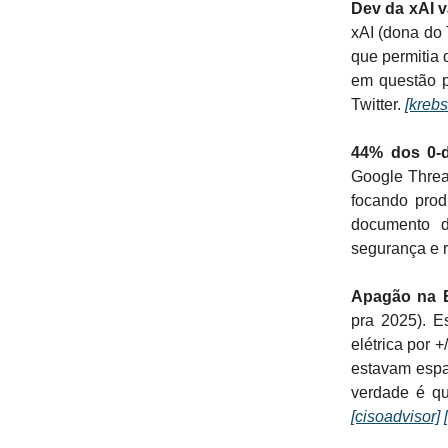
Dev da xAI v
xAI (dona do 
que permitia 
em questão p
Twitter.
[krebs
44% dos 0-
Google Threa
focando pro
documento d
segurança e 
Apagão na 
pra 2025). 
elétrica por 
estavam espa
verdade é qu
[cisoadvisor]