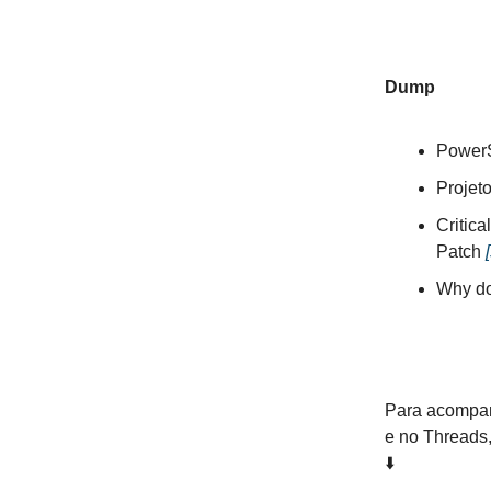
Dump
PowerS
Projet
Critica
Patch
Why do 
Para acompan
e no Threads,
⬇️