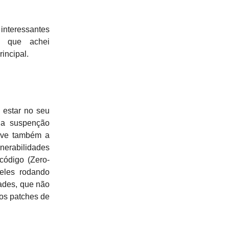
 interessantes
 que achei
incipal.
estar no seu
o a suspenção
teve também a
erabilidades
código (Zero-
eles rodando
ades, que não
 os patches de