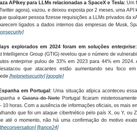
aza APIkey para LLMs relacionadas a SpaceX e Tesla:
Um f
Twitter agora), vazou, e deixou exposta por 2 meses, uma API
que qualquer pessoa fizesse requisições a LLMs privados da xA
arecem ligados a dados internos das empresas de Musk, Sp
onsecurity]
days explorados em 2024 foram em soluções
enterprise
:
t Intelligence Group (GTIG) revelou que o número de vulnerabi
dutos
enterprise
pulou de 33% em 2023 para 44% em 2024. A
esatacou que atacantes estão aumentando seu foco em
rede
[helpnetsecurity]
[google]
Espanha em Portugal:
Uma situação atípica aconteceu ess
Espanha e
Guiana do Norte
Portugal ficaram misteriosament
+/- 10 horas. Com a ausência de informações oficiais, os mais 
lhando que foi um ataque cibertnético pelo país X, ou Y, ou Z
e até o momento, não há uma confirmação do motivo exato
[theconversation]
[france24]