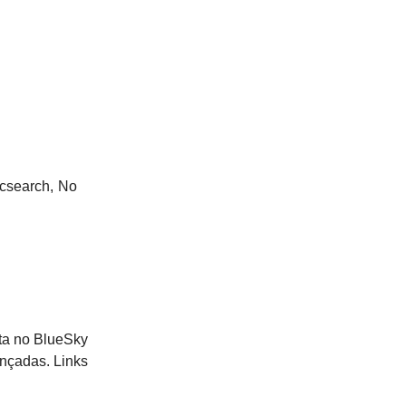
icsearch, No
ta no BlueSky
ançadas. Links