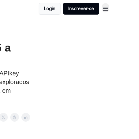
Login
Inscrever-se
 a
 APIkey
explorados
a em