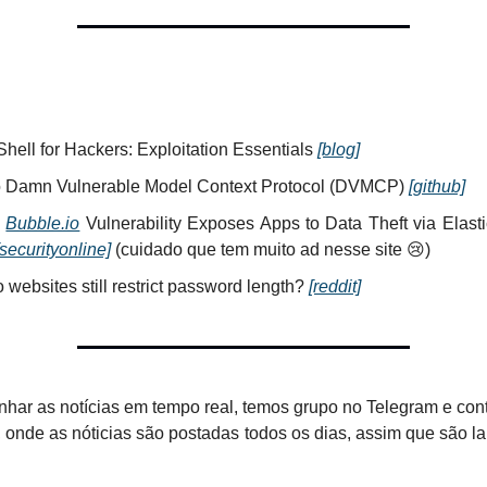
hell for Hackers: Exploitation Essentials
[blog]
o Damn Vulnerable Model Context Protocol (DVMCP)
[github]
l
Bubble.io
Vulnerability Exposes Apps to Data Theft via Elast
[securityonline]
(cuidado que tem muito ad nesse site 😢)
websites still restrict password length?
[reddit]
har as notícias em tempo real, temos grupo no Telegram e con
 onde as nóticias são postadas todos os dias, assim que são l