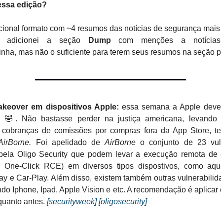
essa edição?
cional formato com ~4 resumos das notícias de segurança mais
, adicionei a seção
Dump
com menções a notícias
inha, mas não o suficiente para terem seus resumos na seção pr
akeover em dispositivos Apple:
essa semana a Apple deve 
al 🤣. Não bastasse perder na justiça americana, levand
 cobranças de comissões por compras fora da App Store, 
AirBorne.
Foi apelidado de
AirBorne
o conjunto de 23 vuln
pela Oligo Security que podem levar a execução remota de 
 One-Click RCE) em diversos tipos dispostivos, como aqu
ay e Car-Play. Além disso, existem também outras vulnerabilid
do Iphone, Ipad, Apple Vision e etc. A recomendação é aplicar
quanto antes.
[securityweek]
[oligosecurity]