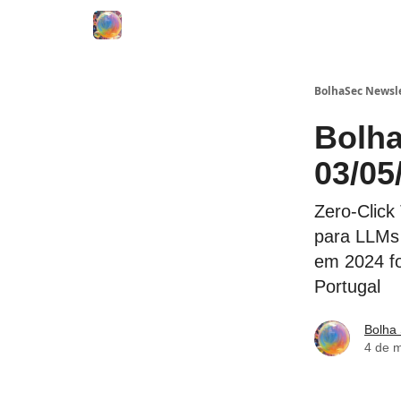
BolhaSec Newsl
Bolha
03/05
Zero-Click
para LLMs 
em 2024 fo
Portugal
Bolha
4 de 