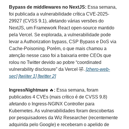
Bypass de middlewares no NextJS:
Essa semana,
foi publicada a vulnerabilidade crítica CVE-2025-
29927 (CVSS 9.1), afetando várias versões do
NextJS, um Framework React open-source mantido
pela Vercel. Se explorada, a vulnerabilidade pode
levar a Authorization bypass, CSP Bypass e DoS via
Cache-Poisoning. Porém, o que mais chamou a
atenção nesse caso foi a baixaria entre CEOs que
rolou no Twitter devido ao pobre “coordinated
vulnerability disclosure” da Vercel 🤣.
[zhero-web-
sec]
[twiiter 1]
[twitter 2]
IngressNightmare
🔥
:
Essa semana, foram
publicados 4 CVEs (mais crítico é de CVSS 9.8)
afetando o Ingress-NGINX Controller para
Kubernetes. As vulnerabilidades foram descobertas
por pesquisadores da Wiz Researcher (recentemente
adquirida pelo Google) e receberam o apelido de