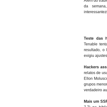
Além do tradi
da semana
interessantez
Teste das 
Tenable ten
resultado, o
exigiu ajust
Hackers ass
relatos de us
Ellon Molusc
grupos menor
verdadeiro au
Mais um SSR