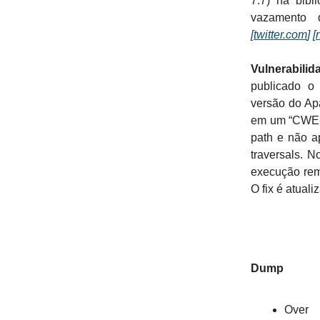
7.7) na bibl
vazamento d
[
twitter.com
]
[
Vulnerabili
publicado o
versão do Apa
em um “CWE-4
path e não a
traversals. 
execução rem
O fix é atuali
Dump
Over 