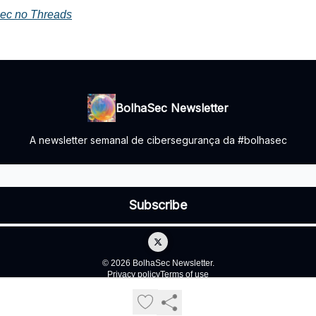
ec no Threads
BolhaSec Newsletter
A newsletter semanal de cibersegurança da #bolhasec
© 2026 BolhaSec Newsletter.
Privacy policy
Terms of use
Powered by beehiiv