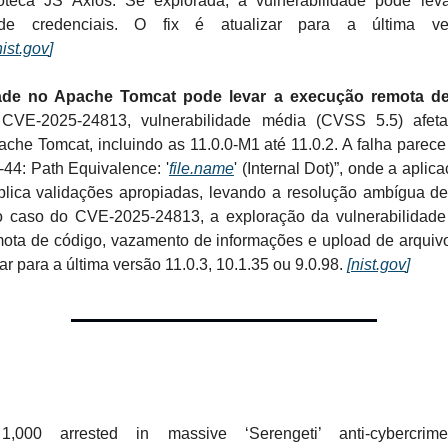
ioteca JS Axios. Se explorada, a vulnerabilidade pode l
e credenciais. O fix é atualizar para a última ver
nist.gov
]
dade no Apache Tomcat pode levar a execução remota de
 CVE-2025-24813, vulnerabilidade média (CVSS 5.5) afeta
che Tomcat, incluindo as 11.0.0-M1 até 11.0.2. A falha parece
4: Path Equivalence: '
file.name
' (Internal Dot)”, onde a apli
plica validações apropiadas, levando a resolução ambígua de
No caso do CVE-2025-24813, a exploração da vulnerabilidade
ota de código, vazamento de informações e upload de arquivo
zar para a última versão 11.0.3, 10.1.35 ou 9.0.98.
[
nist.gov
]
1,000 arrested in massive ‘Serengeti’ anti-cybercrime