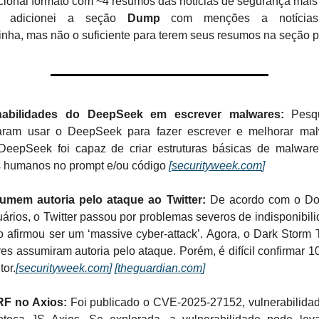
cional formato com ~4 resumos das notícias de segurança mais
, adicionei a seção
Dump
com menções a notícias
inha, mas não o suficiente para terem seus resumos na seção pr
habilidades do DeepSeek em escrever malwares:
Pesqu
taram usar o DeepSeek para fazer escrever e melhorar ma
 DeepSeek foi capaz de criar estruturas básicas de malwar
es humanos no prompt e/ou código
[
securityweek.com
]
umem autoria pelo ataque ao Twitter:
De acordo com o Do
uários, o Twitter passou por problemas severos de indisponibil
o afirmou ser um ‘massive cyber-attack’. Agora, o Dark Storm 
es assumiram autoria pelo ataque. Porém, é difícil confirmar 
tor.
[
securityweek.com
]
[
theguardian.com
]
F no Axios:
Foi publicado o CVE-2025-27152, vulnerabilida