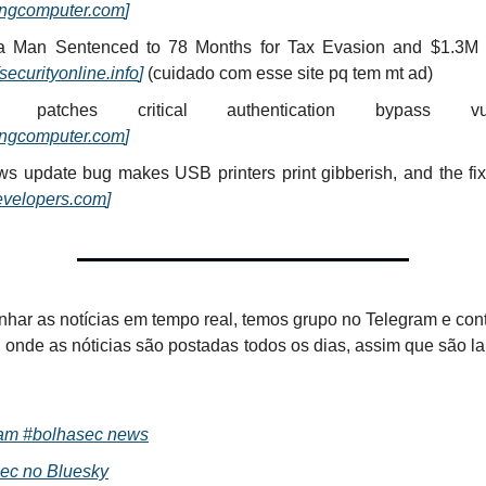
ingcomputer.com
]
ia Man Sentenced to 78 Months for Tax Evasion and $1.3M 
securityonline.info
]
(cuidado com esse site pq tem mt ad)
b patches critical authentication bypass vulner
ingcomputer.com
]
s update bug makes USB printers print gibberish, and the fix
evelopers.com
]
har as notícias em tempo real, temos grupo no Telegram e con
 onde as nóticias são postadas todos os dias, assim que são l
am #bolhasec news
ec no Bluesky