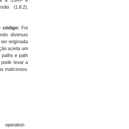
evar a SSRF e
são (1.8.2).
 código:
Foi
ndo diversas
 ser originada
cação aceita um
 paths e path
 pode levar a
s maliciosos.
 operation