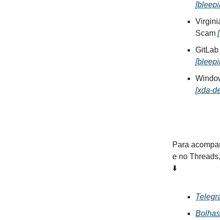
[
bleep
Virgin
Scam
[
GitLa
[
bleep
Window
[
xda-d
Para acompan
e no Threads,
⬇️
Telegr
Bolhas