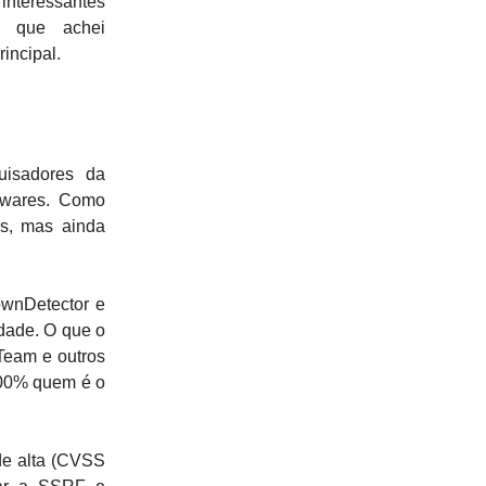
 interessantes
 que achei
incipal.
isadores da
lwares. Como
es, mas ainda
wnDetector e
idade. O que o
Team e outros
100% quem é o
de alta (CVSS