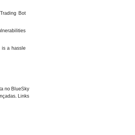
Trading Bot
abilities
 is a hassle
ta no BlueSky
ançadas. Links