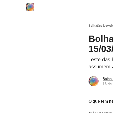
BolhaSec Newsl
Bolha
15/03
Teste das 
assumem au
Bolha
16 de
O que tem n