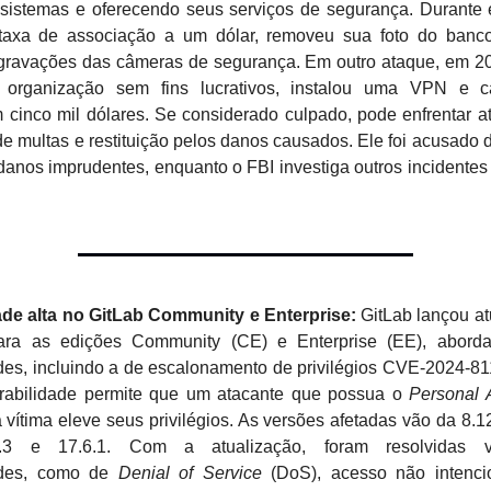
sistemas e oferecendo seus serviços de segurança. Durante 
 taxa de associação a um dólar, removeu sua foto do banc
 gravações das câmeras de segurança. Em outro ataque, em 20
 organização sem fins lucrativos, instalou uma VPN e 
 cinco mil dólares. Se considerado culpado, pode enfrentar a
de multas e restituição pelos danos causados. Ele foi acusado
danos imprudentes, enquanto o FBI investiga outros incidentes
ade alta no GitLab Community e Enterprise:
GitLab lançou at
ara as edições Community (CE) e Enterprise (EE), aborda
ades, incluindo a de escalonamento de privilégios CVE-2024-8
nerabilidade permite que um atacante que possua o
Personal 
vítima eleve seus privilégios. As versões afetadas vão da 8.1
5.3 e 17.6.1. Com a atualização, foram resolvidas v
dades, como de
Denial of Service
(DoS), acesso não intenci