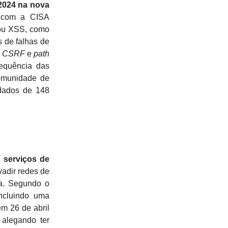
2024 na nova
a com a CISA
, ou XSS, como
s de falhas de
,
CSRF
e
path
requência das
comunidade de
dados de 148
 serviços de
adir redes de
ça. Segundo o
ncluindo uma
m 26 de abril
 alegando ter