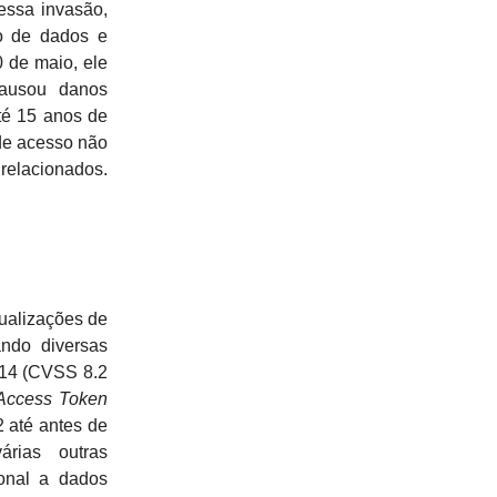
essa invasão,
o de dados e
 de maio, ele
causou danos
té 15 anos de
 de acesso não
 relacionados.
ualizações de
ndo diversas
114 (CVSS 8.2
Access Token
2 até antes de
árias outras
onal a dados