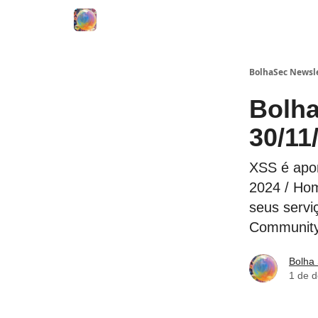
BolhaSec Newsl
Bolha
30/11
XSS é apo
2024 / Hom
seus servic
Community
Bolha
1 de 