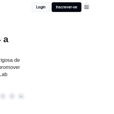
Login
Inscrever-se
 a
rigosa de
 promover
tLab