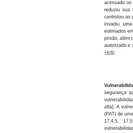
acessado os 
reduziu sua
controlou as
invadiu uma
estimados em
prisão, além 
autorizado e 
+Info
Vulnerabilid
segurança p
vulnerabilid
alta). A vul
(PAT) de uma 
17.4.5, 17.
vulnerabili