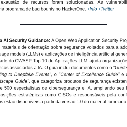
 exaustão de recursos foram solucionadas. As vulnerabil
via programa de bug bounty no HackerOne.
+Info
+Twitter
 AI Security Guidance:
A Open Web Application Security Pr
 materiais de orientação sobre segurança voltados para a ad
uage models (LLMs) e aplicações de inteligência artificial gener
 parte do OWASP Top 10 de Aplicações LLM, ajuda organizações
iscos associados a IA. O guia inclui documentos como o
"Guide
ing to Deepfake Events"
, o
"Center of Excellence Guide"
e 
dscape Guide"
, que categoriza produtos de segurança existen
e 500 especialistas de cibersegurança e IA, ampliando seu
 posições estratégicas como CISOs e responsáveis pela con
s estão disponíveis a partir da versão 1.0 do material forneci