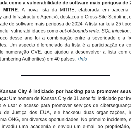
ada como a vulnerabilidade de software mais perigosa de 
a MITRE:
A nova lista da MITRE, elaborada em parceri
y and Infrastructure Agency), destacou o Cross-Site Scripting
dade de software mais perigosa de 2024. A lista rankeia 25 tipo
inclui vulnerabilidades como
out-of-bounds write
,
SQL injection
foco desse ano foi a combinação entre a severidade e a f
ades. Um aspecto diferenciado da lista é a participação da 
 de numeração CVE, que ajudou a desenvolver a lista com 
mbering Authorities) em 40 países.
+Info
nsas City é indiciado por hacking para promover seus
nça:
Um homem de Kansas City de 31 anos foi indiciado por inv
 e usar o acesso para promover serviços de ciberseguran
o de Justiça dos EUA, ele hackeou duas organizações, i
ma ONG, em diversas oportunidades. No primeiro incidente, e
 invadiu uma academia e enviou um e-mail ao proprietário,