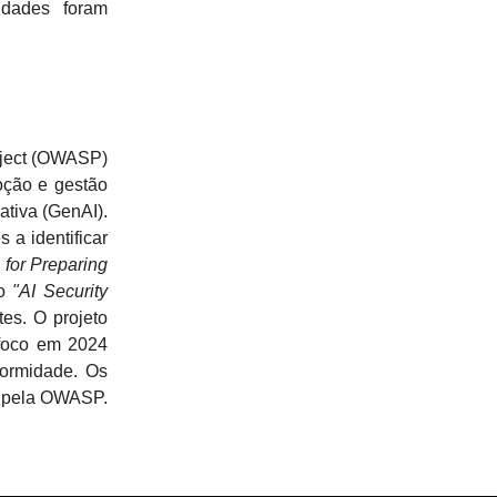
idades foram
oject (OWASP)
oção e gestão
ativa (GenAI).
 a identificar
 for Preparing
o
"AI Security
tes. O projeto
 foco em 2024
formidade. Os
do pela OWASP.