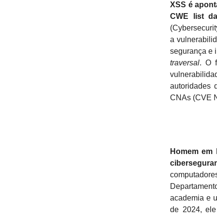
XSS é apont
CWE list d
(Cybersecurit
a vulnerabili
segurança e 
traversal
. O 
vulnerabilid
autoridades
CNAs (CVE Nu
Homem em Ka
cibersegura
computadores
Departament
academia e u
de 2024, ele