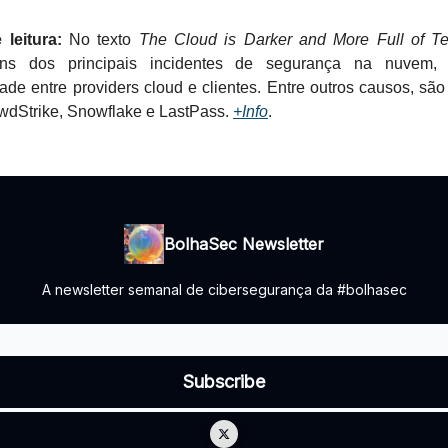
leitura:
No texto
The Cloud is Darker and More Full of Ter
uns dos principais incidentes de segurança na nuvem, 
ade entre providers cloud e clientes. Entre outros causos, são
wdStrike, Snowflake e LastPass.
+Info
.
BolhaSec Newsletter
A newsletter semanal de cibersegurança da #bolhasec