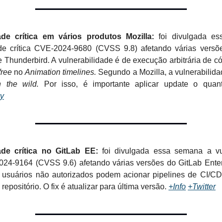
ade crítica em vários produtos Mozilla:
foi divulgada e
ade crítica CVE-2024-9680 (CVSS 9.8) afetando várias versõe
 Thunderbird. A vulnerabilidade é de execução arbitrária de 
free
no
Animation timelines.
Segundo a Mozilla, a vulnerabilid
n the wild.
Por isso, é importante aplicar update o quan
y
ade crítica no GitLab EE:
foi divulgada essa semana a vu
2024-9164 (CVSS 9.6) afetando várias versões do GitLab Enterp
, usuários não autorizados podem acionar pipelines de CI/C
repositório. O fix é atualizar para última versão.
+Info
+Twitter