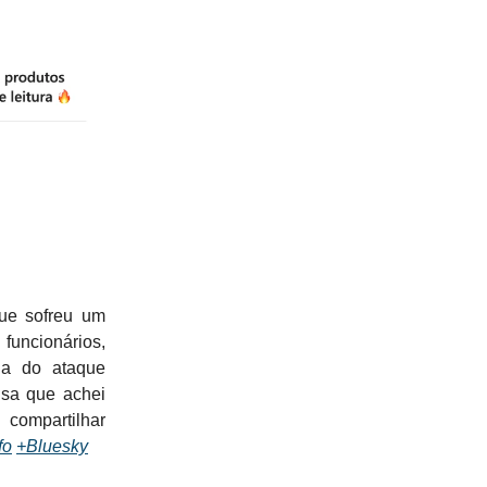
ue sofreu um
uncionários,
ia do ataque
sa que achei
 compartilhar
fo
+Bluesky