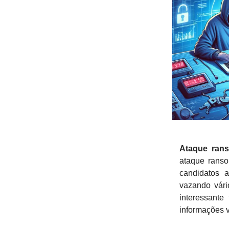
Ataque ran
ataque rans
candidatos 
vazando vár
interessante
informações v