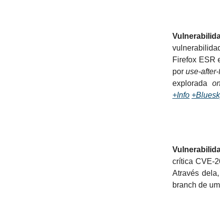
Vulnerabilid
vulnerabilid
Firefox ESR e
por
use-after-
explorada
o
+Info
+Bluesk
Vulnerabilid
crítica CVE-
Através dela
branch de um 