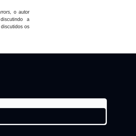
rors,
o autor
discutindo a
 discutidos os