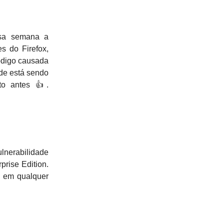
ssa semana a
s do Firefox,
código causada
ade está sendo
to antes 👍.
lnerabilidade
rise Edition.
D em qualquer