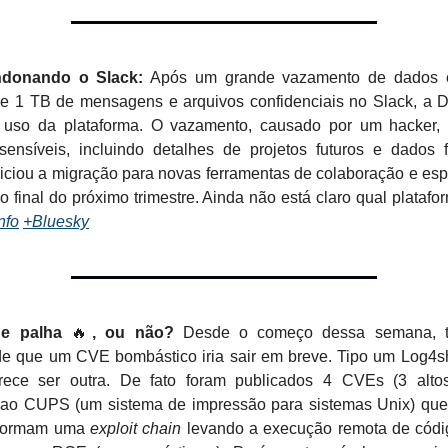
ndonando o Slack:
Após um grande vazamento de dados 
e 1 TB de mensagens e arquivos confidenciais no Slack, a D
 uso da plataforma. O vazamento, causado por um hacker,
sensíveis, incluindo detalhes de projetos futuros e dados f
iciou a migração para novas ferramentas de colaboração e esp
 o final do próximo trimestre. Ainda não está claro qual platafor
nfo
+Bluesky
de palha
🔥
, ou não?
Desde o começo dessa semana, te
de que um CVE bombástico iria sair em breve. Tipo um Log4sh
rece ser outra. De fato foram publicados 4 CVEs (3 altos
 ao CUPS (um sistema de impressão para sistemas Unix) que
 formam uma
exploit chain
levando a execução remota de códi