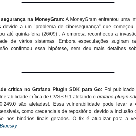
e segurança na MoneyGram
: A MoneyGram enfrentou uma in
s devido a um "problema de cibersegurança" que começou n
rou até quinta-feira (26/09) . A empresa reconheceu a invasã
lidade de vários sistemas. Embora especulações sugiram r
ão confirmou essa hipótese, nem deu mais detalhes sob
ade crítica no Grafana Plugin SDK para Go:
Foi publicado
nerabilidade crítica de CVSS 9.1 afetando o
grafana-plugin-sd
0.249.0 são afetadas)
.
Essa vulnerabilidade pode levar a 
sensíveis, como credenciais de repositório, devido a inclusão
o nos binários finais gerados. O fix é atualizar para a ve
Bluesky