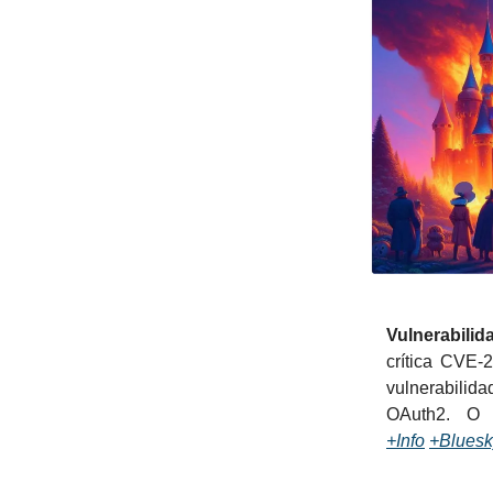
Vulnerabilid
crítica CVE-
vulnerabilid
OAuth2. O 
+Info
+Bluesk