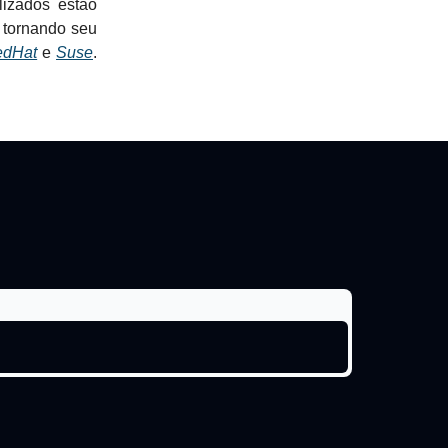
lizados estão
, tornando seu
edHat
e
Suse
.