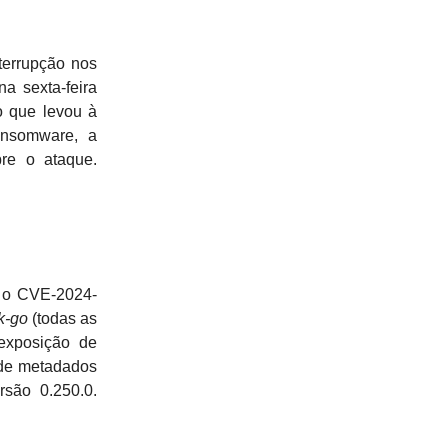
terrupção nos
a sexta-feira
o que levou à
ansomware, a
re o ataque.
 o CVE-2024-
k-go
(todas as
exposição de
 de metadados
rsão 0.250.0.