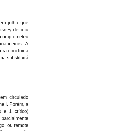
em julho que
isney decidiu
 comprometeu
inanceiros. A
era concluir a
ma substituirá
m circulado
ell. Porém, a
 e 1 crítico)
 parcialmente
go, ou remote