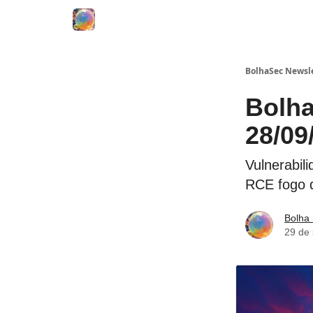
BolhaSec Newsl
Bolha
28/09
Vulnerabil
RCE fogo 
Bolha
29 de