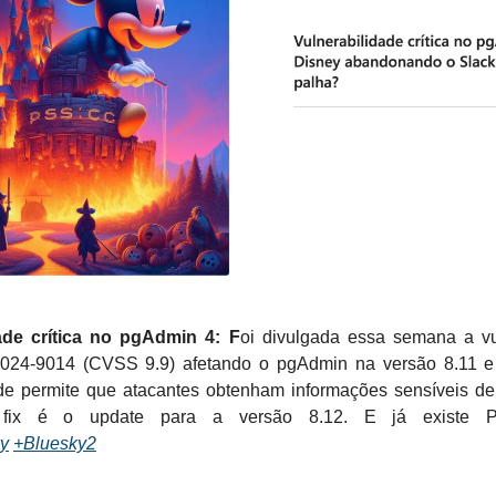
ade crítica no pgAdmin 4: F
oi divulgada essa semana a vu
2024-9014 (CVSS 9.9) afetando o pgAdmin na versão 8.11 e 
ade permite que atacantes obtenham informações sensíveis de
fix é o update para a versão 8.12. E já existe P
y
+Bluesky2