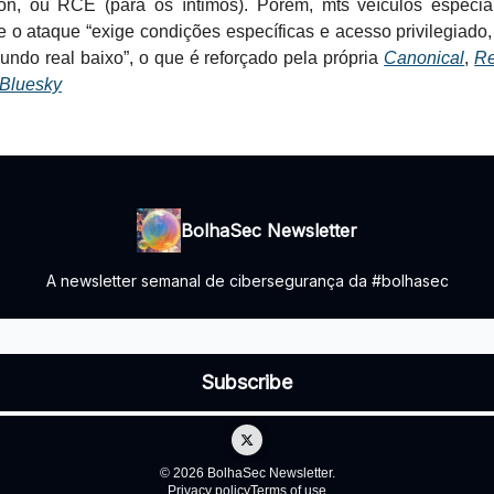
on, ou RCE (para os íntimos). Porém, mts veículos especia
 o ataque “exige condições específicas e acesso privilegiado
ndo real baixo”, o que é reforçado pela própria
Canonical
,
R
Bluesky
BolhaSec Newsletter
A newsletter semanal de cibersegurança da #bolhasec
© 2026 BolhaSec Newsletter.
Privacy policy
Terms of use