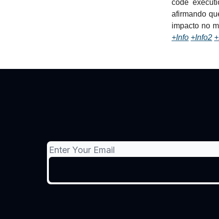
code executi
afirmando que
impacto no mu
+Info
+Info2
+