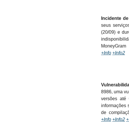
Incidente d
seus serviço
(20/09) e du
indisponibi
MoneyGram n
+Info
+Info2
Vulnerabilid
8986, uma vul
versões até 
informações 
de compilaçã
+Info
+Info2
+